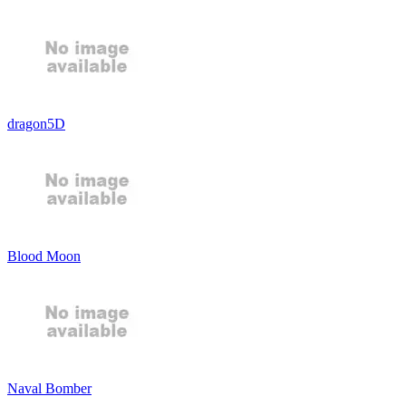
dragon5D
Blood Moon
Naval Bomber