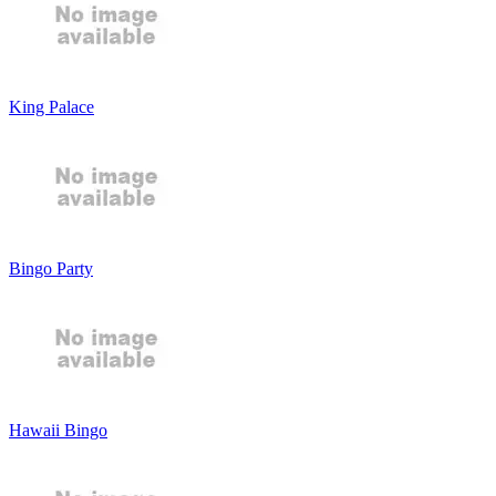
King Palace
Bingo Party
Hawaii Bingo