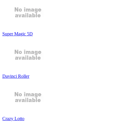
Super Magic 5D
Davinci Roller
Crazy Lotto