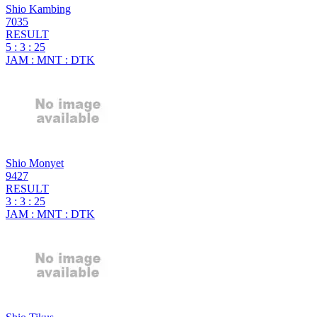
Shio Kambing
7035
RESULT
5
:
3
:
24
JAM : MNT : DTK
Shio Monyet
9427
RESULT
3
:
3
:
24
JAM : MNT : DTK