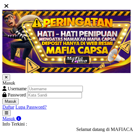
Masuk
Username
Password
Masuk
Daftar
Lupa Password?
Masuk
Info Terkini :
Selamat datang di MAFIACAPS